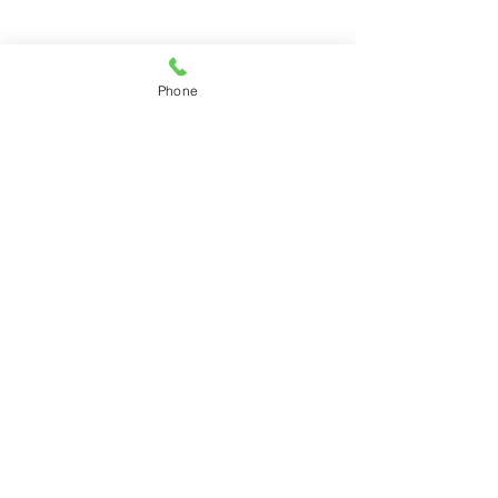
Phone
東日本調査サービス
​盛岡市の
〒020-0016 岩手県盛岡市名須川町21-7-101
TEL 0800-800-0609
​営業時間 年中無休・24時間対応
©2020 東日本調査サービス All Rights Reserved.